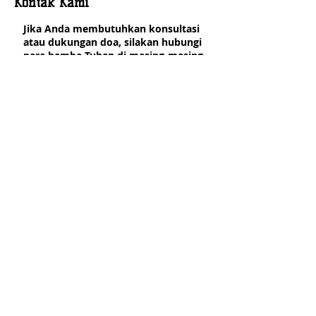
Kontak Kami
Jika Anda membutuhkan konsultasi
atau dukungan doa, silakan hubungi
para hamba Tuhan di masing-masing
wilayah secara langsung.
[klik link
ini]
Atau Anda juga dapat menuliskan
pertanyaan seputar informasi GIII
Japan secara umum melalui link di
bawah ini:
GIII Japan Mailbox
Copyright © 2022 KOMIT GIII Tokyo